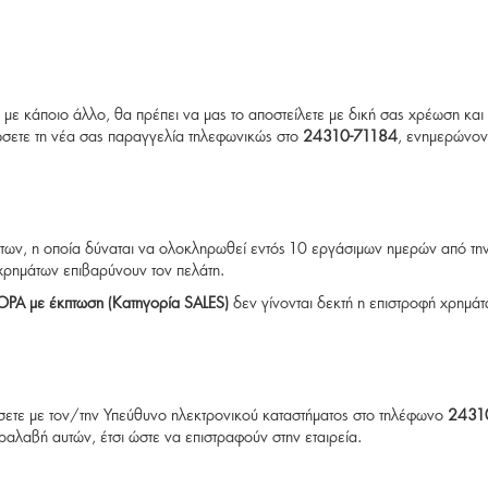
 με κάποιο άλλο, θα πρέπει να μας το αποστείλετε με δική σας χρέωση και
ώσετε τη νέα σας παραγγελία τηλεφωνικώς στο
24310-71184
, ενημερώνον
των, η οποία δύναται να ολοκληρωθεί εντός 10 εργάσιμων ημερών από τη
 χρημάτων επιβαρύνουν τον πελάτη.
ΡΑ με έκπτωση
(Κατηγορία SALES)
δεν γίνονται δεκτή η επιστροφή χρημάτ
ήσετε με τον/την Υπεύθυνο ηλεκτρονικού καταστήματος στο τηλέφωνο
2431
αραλαβή αυτών, έτσι ώστε να επιστραφούν στην εταιρεία.