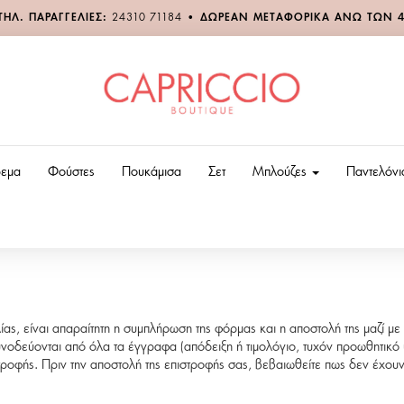
ΤΗΛ. ΠΑΡΑΓΓΕΛΙΕΣ:
24310 71184
•
ΔΩΡΕΑΝ ΜΕΤΑΦΟΡΙΚΑ ΑΝΩ ΤΩΝ 
εμα
Φούστες
Πουκάμισα
Σετ
Μπλούζες
Παντελόν
ς, είναι απαραίτητη η συμπλήρωση της φόρμας και η αποστολή της μαζί με
υνοδεύονται από όλα τα έγγραφα (απόδειξη ή τιμολόγιο, τυχόν προωθητικό υ
τροφής. Πριν την αποστολή της επιστροφής σας, βεβαιωθείτε πως δεν έχου