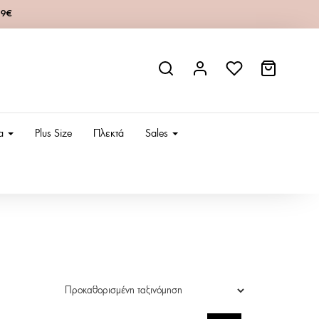
49€
ια
Plus Size
Πλεκτά
Sales