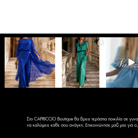
184,50 €.
έχει
πολλαπλές
παραλλαγές.
Οι
επιλογές
μπορούν
να
επιλεγούν
στη
σελίδα
του
προϊόντος
Στο CAPRICCIO Boutique θα βρεις τεράστια ποικιλία σε γυνα
να καλύψεις καθε σου ανάγκη. Επικοινώνησε μαζί μας για ο,τ