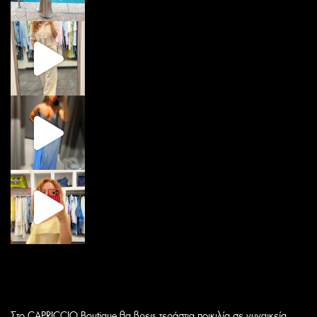
Στο CAPRICCIO Boutique θα βρεις τεράστια ποικιλία σε γυναικεία