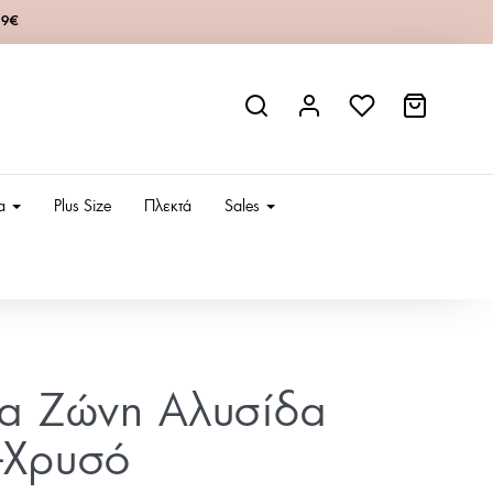
49€
ια
Plus Size
Πλεκτά
Sales
ία Ζώνη Αλυσίδα
-Χρυσό