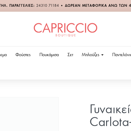
ΤΗΛ. ΠΑΡΑΓΓΕΛΙΕΣ:
24310 71184
•
ΔΩΡΕΑΝ ΜΕΤΑΦΟΡΙΚΑ ΑΝΩ ΤΩΝ 
εμα
Φούστες
Πουκάμισα
Σετ
Μπλούζες
Παντελόν
Γυναικε
Carlota