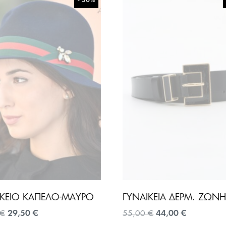
- 50%
ΙΚΕΊΟ ΚΑΠΈΛΟ-ΜΑΎΡΟ
Original
Η
Original
Η
€
29,50
€
55,00
€
44,00
€
price
τρέχουσα
price
τρέχουσα