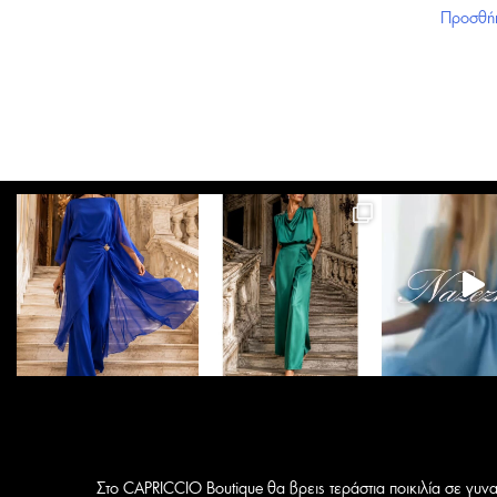
Προσθήκ
Στο CAPRICCIO Boutique θα βρεις τεράστια ποικιλία σε γυνα