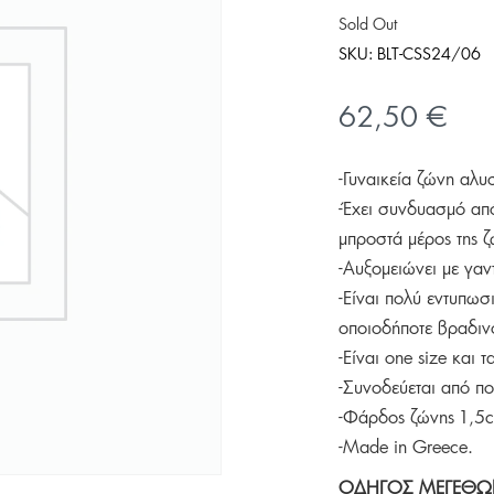
Sold Out
SKU:
BLT-CSS24/06
62,50
€
-Γυναικεία ζώνη αλ
-Έχει συνδυασμό απ
μπροστά μέρος της ζ
-Αυξομειώνει με γαντ
-Είναι πολύ εντυπωσ
οποιοδήποτε βραδιν
-Είναι one size και 
-Συνοδεύεται από π
-Φάρδος ζώνης 1,5
-Made in Greece.
ΟΔΗΓΟΣ ΜΕΓΕΘΩ