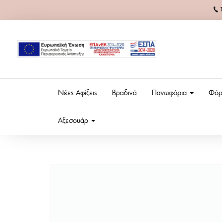
Νέες Αφίξεις
Βραδινά
Πανωφόρια
Φόρ
Αξεσουάρ