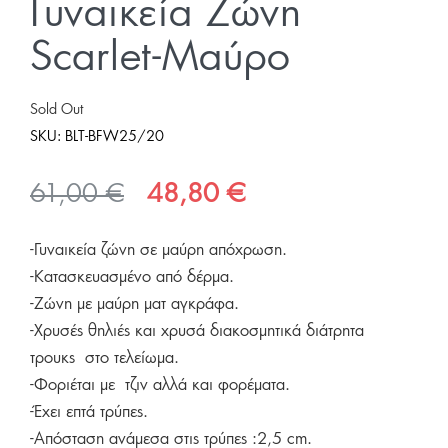
Γυναικεία Ζώνη
Scarlet-Μαύρο
Sold Out
SKU:
BLT-BFW25/20
Original
Η
61,00
€
48,80
€
price
τρέχουσα
-Γυναικεία ζώνη σε μαύρη απόχρωση.
was:
τιμή
-Κατασκευασμένο από δέρμα.
61,00 €.
είναι:
-Ζώνη με μαύρη ματ αγκράφα.
48,80 €.
-Χρυσές θηλιές και χρυσά διακοσμητικά διάτρητα
τρουκς στο τελείωμα.
-Φοριέται με τζιν αλλά και φορέματα.
-Έχει επτά τρύπες.
-Απόσταση ανάμεσα στις τρύπες :2,5 cm.