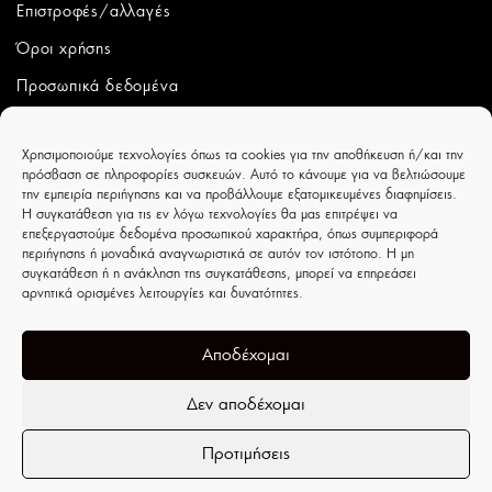
Επιστροφές/αλλαγές
Όροι χρήσης
Προσωπικά δεδομένα
ΛΟΓΑΡΙΑΣΜΟΣ
Χρησιμοποιούμε τεχνολογίες όπως τα cookies για την αποθήκευση ή/και την
πρόσβαση σε πληροφορίες συσκευών. Αυτό το κάνουμε για να βελτιώσουμε
Ο λογαριασμός μου
την εμπειρία περιήγησης και να προβάλλουμε εξατομικευμένες διαφημίσεις.
Η συγκατάθεση για τις εν λόγω τεχνολογίες θα μας επιτρέψει να
Παραγγελίες
επεξεργαστούμε δεδομένα προσωπικού χαρακτήρα, όπως συμπεριφορά
περιήγησης ή μοναδικά αναγνωριστικά σε αυτόν τον ιστότοπο. Η μη
Wishlist
συγκατάθεση ή η ανάκληση της συγκατάθεσης, μπορεί να επηρεάσει
αρνητικά ορισμένες λειτουργίες και δυνατότητες.
CAPRICCIOBOUTIQUE
Ιουλιέτας Αδάμ 8 - Τρίκαλα - ΤΚ 42100
Αποδέχομαι
Δεν αποδέχομαι
Προτιμήσεις
Ανοίξτε τη γραμμή εργαλείων