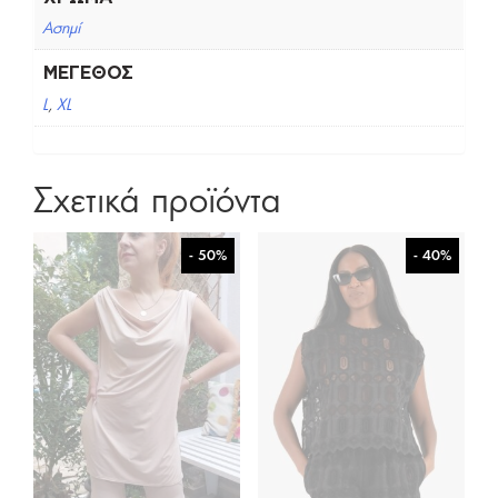
Ασημί
ΜΈΓΕΘΟΣ
L
,
XL
Σχετικά προϊόντα
- 50%
- 40%