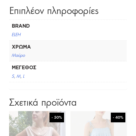
Επιπλέον πληροφορίες
BRAND
ELEH
ΧΡΏΜΑ
Μαύρο
ΜΈΓΕΘΟΣ
S
,
M
,
L
Σχετικά προϊόντα
- 50%
- 40%