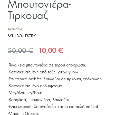
Μπουτονιέρα-
Τιρκουαζ
Available
SKU:
BOU-EKTIRK
Original
Η
20,00
€
10,00
€
price
τρέχουσα
-Γυναικεία μπουτονιέρα σε εκρού απόχρωση.
was:
τιμή
-Κατασκευασμένη από τούλι γύρω γύρω.
20,00 €.
είναι:
-Εσωτερικά διαθέτει λουλούδι σε τιρκουάζ απόχρωση.
10,00 €.
-Κατασκευασμένο από ύφασμα.
-Μεγάλου μεγέθους.
-Καρφίτσα, μπουτονιέρα, λουλούδι.
-Εντυπωσιακή, θα αναδείξει και το πιο απλό ρούχο!
-Made in Greece.