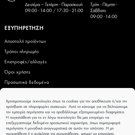
Δευτέρα – Τετάρτη - Παρασκευή
Tρίτη - Πέμπτη -
09:00 - 14:00 / 17:30 - 21:00
Σάββατο
09:00 - 14:00
ΕΞΥΠΗΡΕΤΗΣΗ
Αποστολή προϊόντων
Τρόποι πληρωμής
Επιστροφές/αλλαγές
Όροι χρήσης
Προσωπικά δεδομένα
ΛΟΓΑΡΙΑΣΜΟΣ
Χρησιμοποιούμε τεχνολογίες όπως τα cookies για την αποθήκευση ή/και την
πρόσβαση σε πληροφορίες συσκευών. Αυτό το κάνουμε για να βελτιώσουμε
Ο λογαριασμός μου
την εμπειρία περιήγησης και να προβάλλουμε εξατομικευμένες διαφημίσεις.
Η συγκατάθεση για τις εν λόγω τεχνολογίες θα μας επιτρέψει να
Παραγγελίες
επεξεργαστούμε δεδομένα προσωπικού χαρακτήρα, όπως συμπεριφορά
περιήγησης ή μοναδικά αναγνωριστικά σε αυτόν τον ιστότοπο. Η μη
Wishlist
συγκατάθεση ή η ανάκληση της συγκατάθεσης, μπορεί να επηρεάσει