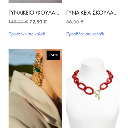
ΓΥΝΑΙΚΕΊΟ ΦΟΥΛΆΡΙ EVENING PALMS-ΕΜΠΡΙΜΈ
ΓΥΝΑΙΚΕΊΑ ΣΚΟΥΛΑΡΊΚΙΑ KOXYLI-ΜΈΝΤΑ/ΧΡΥΣΌ
Original
Η
145,00
€
72,50
€
66,00
€
price
τρέχουσα
was:
τιμή
Προσθήκη στο καλάθι
Προσθήκη στο καλάθι
145,00 €.
είναι:
72,50 €.
- 50%