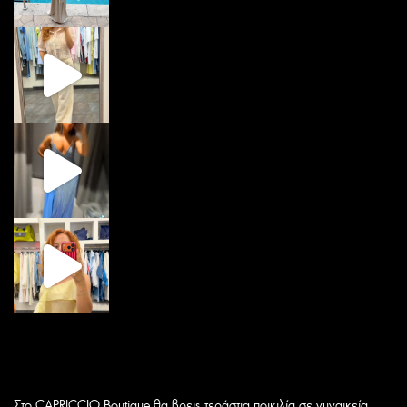
Στο CAPRICCIO Boutique θα βρεις τεράστια ποικιλία σε γυναικεία