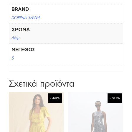
BRAND
DORINA SAVVA
ΧΡΏΜΑ
Λάιμ
ΜΈΓΕΘΟΣ
S
Σχετικά προϊόντα
- 40%
- 50%