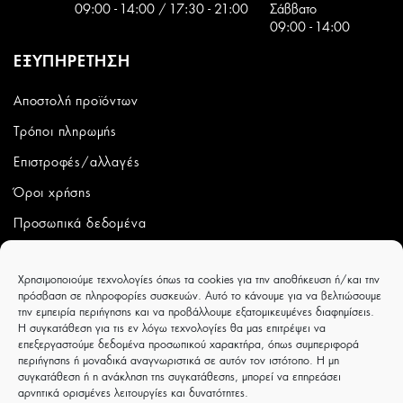
09:00 - 14:00 / 17:30 - 21:00
Σάββατο
09:00 - 14:00
ΕΞΥΠΗΡΕΤΗΣΗ
Αποστολή προϊόντων
Τρόποι πληρωμής
Επιστροφές/αλλαγές
Όροι χρήσης
Προσωπικά δεδομένα
ΛΟΓΑΡΙΑΣΜΟΣ
Χρησιμοποιούμε τεχνολογίες όπως τα cookies για την αποθήκευση ή/και την
πρόσβαση σε πληροφορίες συσκευών. Αυτό το κάνουμε για να βελτιώσουμε
Ο λογαριασμός μου
την εμπειρία περιήγησης και να προβάλλουμε εξατομικευμένες διαφημίσεις.
Η συγκατάθεση για τις εν λόγω τεχνολογίες θα μας επιτρέψει να
Παραγγελίες
επεξεργαστούμε δεδομένα προσωπικού χαρακτήρα, όπως συμπεριφορά
περιήγησης ή μοναδικά αναγνωριστικά σε αυτόν τον ιστότοπο. Η μη
Wishlist
συγκατάθεση ή η ανάκληση της συγκατάθεσης, μπορεί να επηρεάσει
αρνητικά ορισμένες λειτουργίες και δυνατότητες.