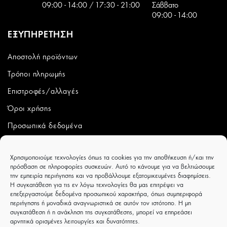
09:00 - 14:00 / 17:30 - 21:00
Σάββατο
09:00 - 14:00
ΕΞΥΠΗΡΕΤΗΣΗ
Αποστολή προϊόντων
Τρόποι πληρωμής
Επιστροφές/αλλαγές
Όροι χρήσης
Προσωπικά δεδομένα
ΛΟΓΑΡΙΑΣΜΟΣ
Χρησιμοποιούμε τεχνολογίες όπως τα cookies για την αποθήκευση ή/και την
πρόσβαση σε πληροφορίες συσκευών. Αυτό το κάνουμε για να βελτιώσουμε
Ο λογαριασμός μου
την εμπειρία περιήγησης και να προβάλλουμε εξατομικευμένες διαφημίσεις.
Η συγκατάθεση για τις εν λόγω τεχνολογίες θα μας επιτρέψει να
Παραγγελίες
επεξεργαστούμε δεδομένα προσωπικού χαρακτήρα, όπως συμπεριφορά
περιήγησης ή μοναδικά αναγνωριστικά σε αυτόν τον ιστότοπο. Η μη
Wishlist
συγκατάθεση ή η ανάκληση της συγκατάθεσης, μπορεί να επηρεάσει
αρνητικά ορισμένες λειτουργίες και δυνατότητες.