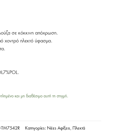
πλούζα σε κόκκινη απόχρωση.
ό χοντρό πλεκτό ύφασμα.
τα.
L7%POL.
ντλημένο και μη διαθέσιμο αυτή τη στιγμή.
-TM7542R
Κατηγορίες:
Νέες Αφίξεις
,
Πλεκτά