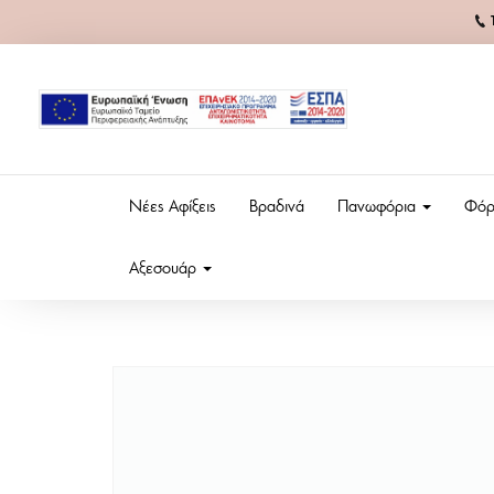
Νέες Αφίξεις
Βραδινά
Πανωφόρια
Φόρ
Αξεσουάρ