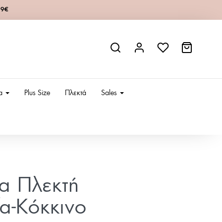
49€
ια
Plus Size
Πλεκτά
Sales
ία Πλεκτή
α-Κόκκινο