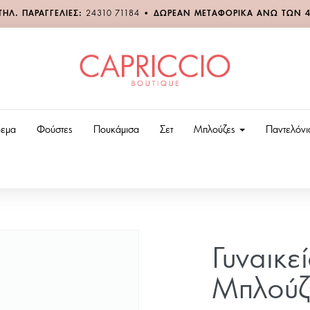
ΤΗΛ. ΠΑΡΑΓΓΕΛΙΕΣ:
24310 71184
•
ΔΩΡΕΑΝ ΜΕΤΑΦΟΡΙΚΑ ΑΝΩ ΤΩΝ 
εμα
Φούστες
Πουκάμισα
Σετ
Μπλούζες
Παντελόν
Γυναικε
Μπλούζ