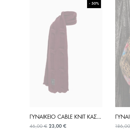
- 50%
ΓΥΝΑΙΚΕΊΟ CABLE KNIT ΚΑΣΚΌΛ-ΜΠΟΡΝΤΌ
Original
Η
46,00
€
23,00
€
186,0