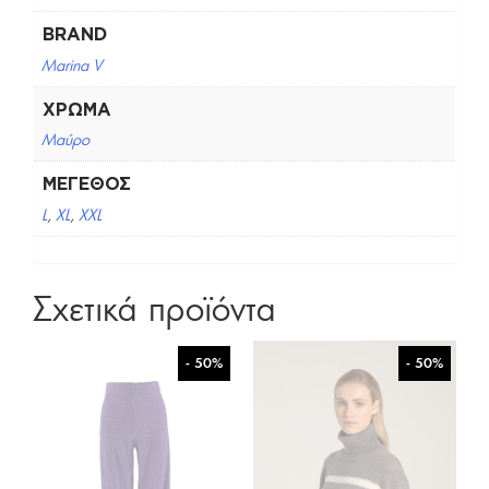
BRAND
Marina V
ΧΡΏΜΑ
Μαύρο
ΜΈΓΕΘΟΣ
L
,
XL
,
XXL
Σχετικά προϊόντα
- 50%
- 50%