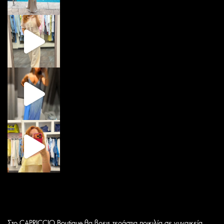
Στο CAPRICCIO Boutique θα βρεις τεράστια ποικιλία σε γυναικεία