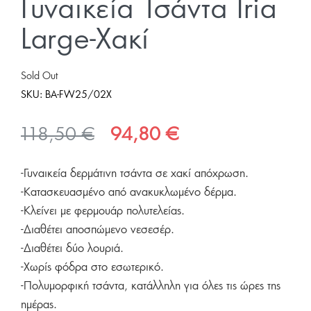
Γυναικεία Τσάντα Iria
Large-Χακί
Sold Out
SKU:
BA-FW25/02X
Original
Η
118,50
€
94,80
€
price
τρέχουσα
-Γυναικεία δερμάτινη τσάντα σε χακί απόχρωση.
was:
τιμή
-Κατασκευασμένο από ανακυκλωμένο δέρμα.
118,50 €.
είναι:
-Κλείνει με φερμουάρ πολυτελείας.
94,80 €.
-Διαθέτει αποσπώμενο νεσεσέρ.
-Διαθέτει δύο λουριά.
-Χωρίς φόδρα στο εσωτερικό.
-Πολυμορφική τσάντα, κατάλληλη για όλες τις ώρες της
ημέρας.