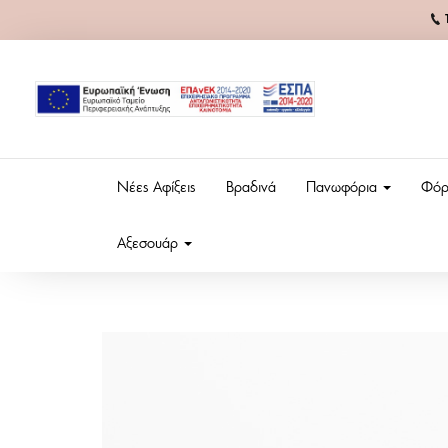
Νέες Αφίξεις
Βραδινά
Πανωφόρια
Φόρ
Αξεσουάρ