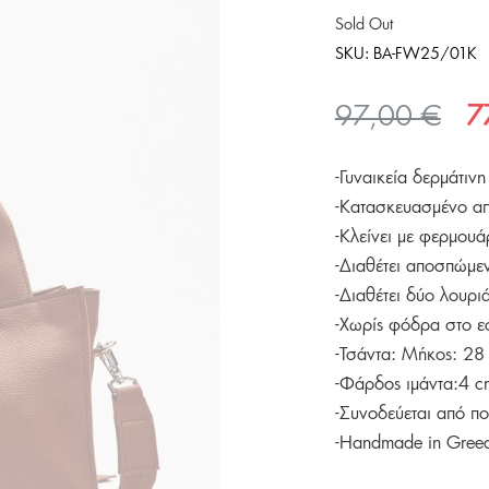
Sold Out
SKU:
BA-FW25/01K
Ori
97,00
€
7
pri
-Γυναικεία δερμάτιν
wa
-Κατασκευασμένο α
97
-Κλείνει με φερμουά
-Διαθέτει αποσπώμε
-Διαθέτει δύο λουριά
-Χωρίς φόδρα στο ε
-Τσάντα: Μήκος: 28
-Φάρδος ιμάντα:4 c
-Συνοδεύεται από π
-Handmade in Gree