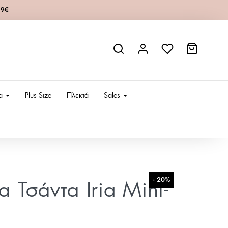
49€
ια
Plus Size
Πλεκτά
Sales
- 20%
α Τσάντα Iria Mini-