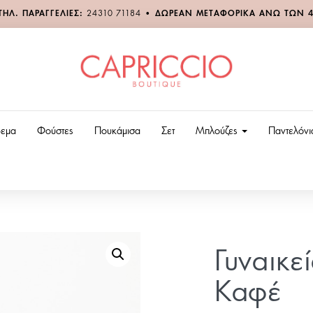
ΤΗΛ. ΠΑΡΑΓΓΕΛΙΕΣ:
24310 71184
•
ΔΩΡΕΑΝ ΜΕΤΑΦΟΡΙΚΑ ΑΝΩ ΤΩΝ 
εμα
Φούστες
Πουκάμισα
Σετ
Μπλούζες
Παντελόν
Γυναικεί
Καφέ