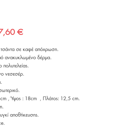
ginal
Η
7,60
€
ce
τρέχουσα
η τσάντα σε καφέ απόχρωση.
s:
τιμή
πό ανακυκλωμένο δέρμα.
,00 €.
είναι:
ρ πολυτελείας.
77,60 €.
νο νεσεσέρ.
.
σωτερικό.
 cm , Ύψος : 18cm , Πλάτος: 12,5 cm.
m.
ουγκί αποθήκευσης.
ce.