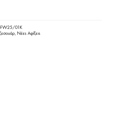
-FW25/01K
ξεσουάρ
,
Νέες Αφίξεις