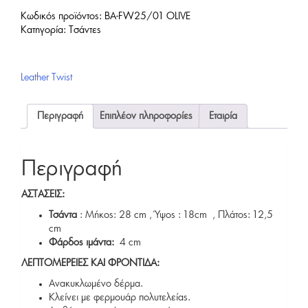
97,00 €.
είναι:
Κωδικός προϊόντος:
BA-FW25/01 OLIVE
48,50 €.
Κατηγορία:
Tσάντες
Leather Twist
Περιγραφή
Επιπλέον πληροφορίες
Εταιρία
Περιγραφή
ΑΣΤΑΣΕΙΣ:
Τσάντα
: Μήκος: 28 cm , Ύψος : 18cm , Πλάτος: 12,5
cm
Φάρδος ιμάντα:
4 cm
ΛΕΠΤΟΜΕΡΕΙΕΣ ΚΑΙ ΦΡΟΝΤΙΔΑ:
Ανακυκλωμένο δέρμα.
Κλείνει με φερμουάρ πολυτελείας.