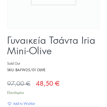
Γυναικεία Τσάντα Iria
Mini-Olive
Sold Out
SKU:
BA-FW25/01 OLIVE
Original
Η
97,00
€
48,50
€
price
τρέχουσα
Εξαντλημένο
was:
τιμή
Add to Wishlist