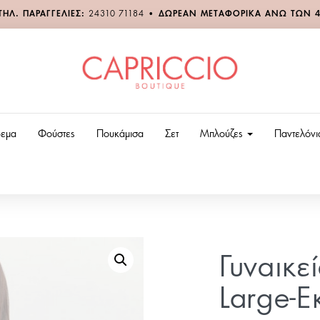
ΤΗΛ. ΠΑΡΑΓΓΕΛΙΕΣ:
24310 71184
•
ΔΩΡΕΑΝ ΜΕΤΑΦΟΡΙΚΑ ΑΝΩ ΤΩΝ 
εμα
Φούστες
Πουκάμισα
Σετ
Μπλούζες
Παντελόν
Γυναικε
Large-Ε