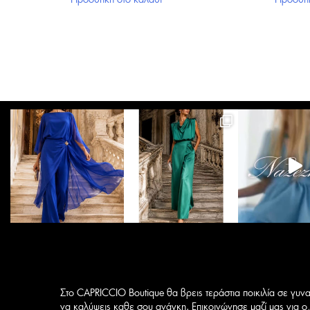
Προσθήκη στο καλάθι
Προσθήκ
127,50 €.
είναι:
102,00 €.
Στο CAPRICCIO Boutique θα βρεις τεράστια ποικιλία σε γυνα
να καλύψεις καθε σου ανάγκη. Επικοινώνησε μαζί μας για ο,τ