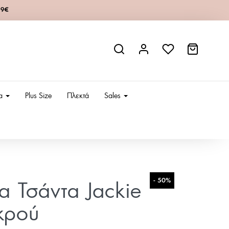
49€
ια
Plus Size
Πλεκτά
Sales
- 50%
ία Τσάντα Jackie
κρού