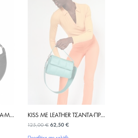
ΓΥΝΑΙΚΕΊΑ CELINI ΤΣΆΝΤΑ-ΜΑΎΡΟ
KISS ME LEATHER ΤΣΆΝΤΑ-ΠΡΆΣΙΝΟ
Original
Η
125,00
€
62,50
€
price
τρέχουσα
was:
τιμή