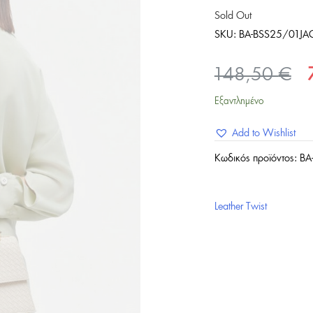
Sold Out
SKU:
BA-BSS25/01JA
Or
148,50
€
pr
Εξαντλημένο
w
Add to Wishlist
1
Κωδικός προϊόντος:
BA
Leather Twist