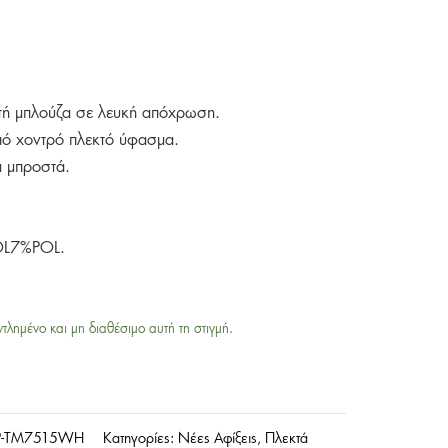
κτή μπλούζα σε λευκή απόχρωση.
ό χοντρό πλεκτό ύφασμα.
ά μπροστά.
L7%POL.
ντλημένο και μη διαθέσιμο αυτή τη στιγμή.
-TM7515WH
Κατηγορίες:
Νέες Αφίξεις
,
Πλεκτά