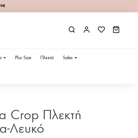
49€
ια
Plus Size
Πλεκτά
Sales
ία Crop Πλεκτή
α-Λευκό