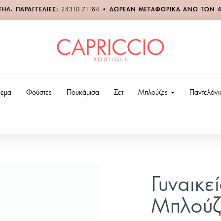
ΤΗΛ. ΠΑΡΑΓΓΕΛΙΕΣ:
24310 71184
•
ΔΩΡΕΑΝ ΜΕΤΑΦΟΡΙΚΑ ΑΝΩ ΤΩΝ 
εμα
Φούστες
Πουκάμισα
Σετ
Μπλούζες
Παντελόν
Γυναικε
Μπλούζ