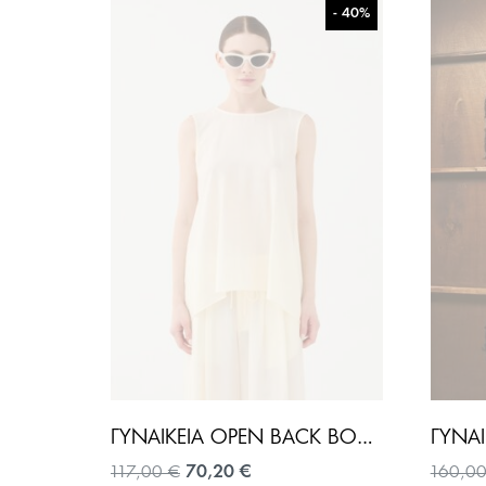
- 40%
ΓΥΝΑΙΚΕΊΑ OPEN BACK BOW ΜΠΛΟΎΖΑ-ΕΚΡΟΎ
Original
Η
117,00
€
70,20
€
160,0