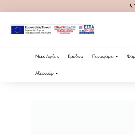
Νέες Αφίξεις
Βραδινά
Πανωφόρια
Φόρ
Αξεσουάρ