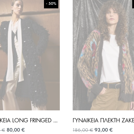
- 50%
ΓΥΝΑΙΚΕΊΑ LONG FRINGED KNIT WITH TINSEL ΖΑΚΈΤΑ-ΜΑΎΡΟ
Original
Η
Original
Η
0
€
80,00
€
186,00
€
93,00
€