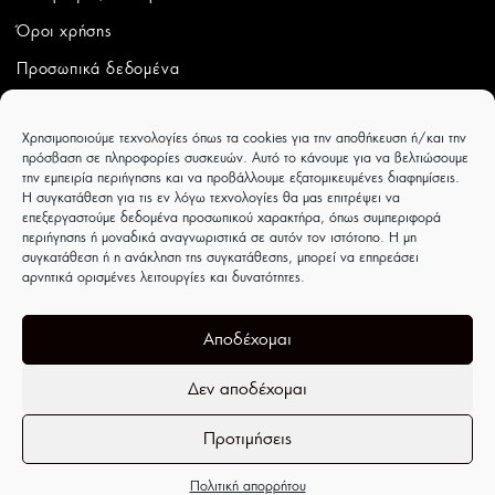
Όροι χρήσης
Προσωπικά δεδομένα
ΛΟΓΑΡΙΑΣΜΟΣ
Χρησιμοποιούμε τεχνολογίες όπως τα cookies για την αποθήκευση ή/και την
πρόσβαση σε πληροφορίες συσκευών. Αυτό το κάνουμε για να βελτιώσουμε
Ο λογαριασμός μου
την εμπειρία περιήγησης και να προβάλλουμε εξατομικευμένες διαφημίσεις.
Η συγκατάθεση για τις εν λόγω τεχνολογίες θα μας επιτρέψει να
Παραγγελίες
επεξεργαστούμε δεδομένα προσωπικού χαρακτήρα, όπως συμπεριφορά
περιήγησης ή μοναδικά αναγνωριστικά σε αυτόν τον ιστότοπο. Η μη
Wishlist
συγκατάθεση ή η ανάκληση της συγκατάθεσης, μπορεί να επηρεάσει
αρνητικά ορισμένες λειτουργίες και δυνατότητες.
CAPRICCIOBOUTIQUE
Ιουλιέτας Αδάμ 8 - Τρίκαλα - ΤΚ 42100
Αποδέχομαι
Δεν αποδέχομαι
Προτιμήσεις
Ανοίξτε τη γραμμή εργαλείων
Πολιτική απορρήτου