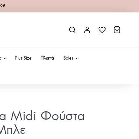
49€
ια
Plus Size
Πλεκτά
Sales
ία Midi Φούστα
-Μπλε