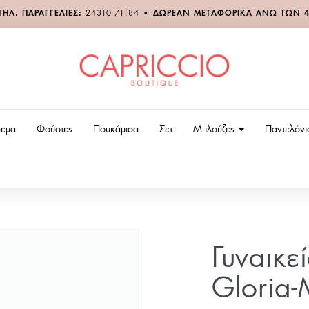
ΤΗΛ. ΠΑΡΑΓΓΕΛΙΕΣ:
24310 71184
•
ΔΩΡΕΑΝ ΜΕΤΑΦΟΡΙΚΑ ΑΝΩ ΤΩΝ 
εμα
Φούστες
Πουκάμισα
Σετ
Μπλούζες
Παντελόν
Γυναικε
Gloria