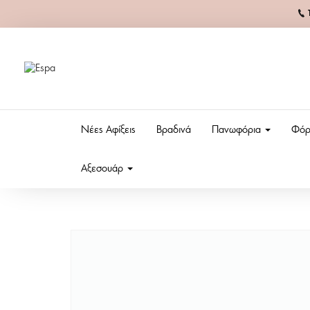
Νέες Αφίξεις
Βραδινά
Πανωφόρια
Φόρ
Αξεσουάρ