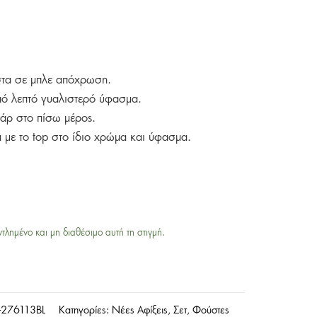
ύστα σε μπλε απόχρωση.
ό λεπτό γυαλιστερό ύφασμα.
υάρ στο πίσω μέρος.
ά με το top στο ίδιο χρώμα και ύφασμα.
ντλημένο και μη διαθέσιμο αυτή τη στιγμή.
-276113BL
Κατηγορίες:
Νέες Αφίξεις
,
Σετ
,
Φούστες