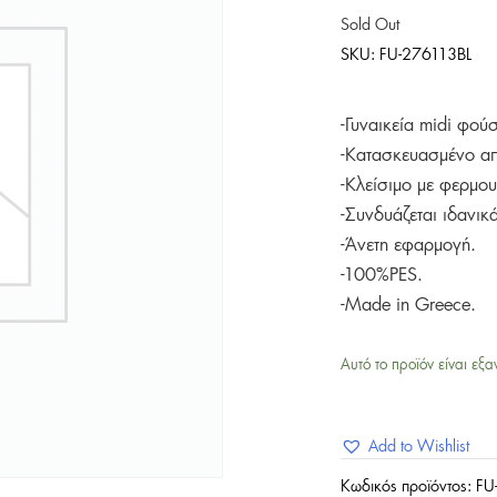
Sold Out
SKU:
FU-276113BL
-Γυναικεία midi φο
-Κατασκευασμένο απ
-Κλείσιμο με φερμο
-Συνδυάζεται ιδανικ
-Άνετη εφαρμογή.
-100%PES.
-Made in Greece.
Αυτό το προϊόν είναι εξα
Add to Wishlist
Κωδικός προϊόντος:
FU