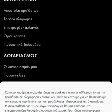
Αποστολή προϊόντων
Τρόποι πληρωμής
Επιστροφές/αλλαγές
Όροι χρήσης
Προσωπικά δεδομένα
ΛΟΓΑΡΙΑΣΜΟΣ
Ο λογαριασμός μου
Παραγγελίες
Wishlist
Χρησιμοποιούμε τεχνολογίες όπως τα cookies για την αποθήκευση ή/και την
CAPRICCIOBOUTIQUE
πρόσβαση σε πληροφορίες συσκευών. Αυτό το κάνουμε για να βελτιώσουμε
την εμπειρία περιήγησης και να προβάλλουμε εξατομικευμένες διαφημίσεις.
Ιουλιέτας Αδάμ 8 - Τρίκαλα - ΤΚ 42100
Η συγκατάθεση για τις εν λόγω τεχνολογίες θα μας επιτρέψει να
επεξεργαστούμε δεδομένα προσωπικού χαρακτήρα, όπως συμπεριφορά