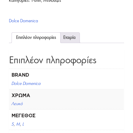
Κατηγορίες:
T-shirt
,
Μπλούζες
Dolce Domenica
Επιπλέον πληροφορίες
Εταιρία
Επιπλέον πληροφορίες
BRAND
Dolce Domenica
ΧΡΏΜΑ
Λευκό
ΜΈΓΕΘΟΣ
S
,
M
,
L