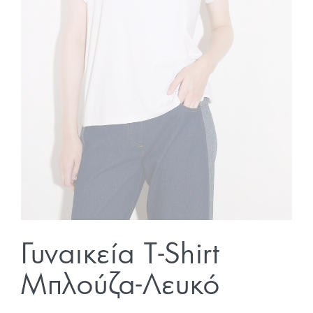
Γυναικεία T-Shirt
Μπλούζα-Λευκό