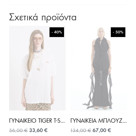
Σχετικά προϊόντα
- 40%
- 50%
ΓΥΝΑΙΚΕΊΟ TIGER T-SHIRT OVERSIZE-ΛΕΥΚΌ
ΓΥΝΑΙΚΕΊΑ ΜΠΛΟΎΖΑ-ΜΑΎΡΟ
Original
Η
Original
Η
56,00
€
33,60
€
134,00
€
67,00
€