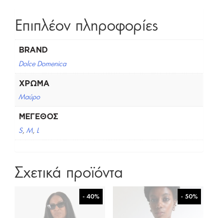
Επιπλέον πληροφορίες
BRAND
Dolce Domenica
ΧΡΏΜΑ
Μαύρο
ΜΈΓΕΘΟΣ
S
,
M
,
L
Σχετικά προϊόντα
- 40%
- 50%