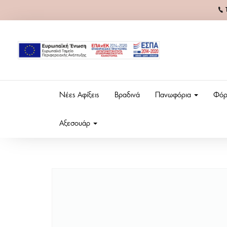
Νέες Αφίξεις
Βραδινά
Πανωφόρια
Φόρ
Αξεσουάρ