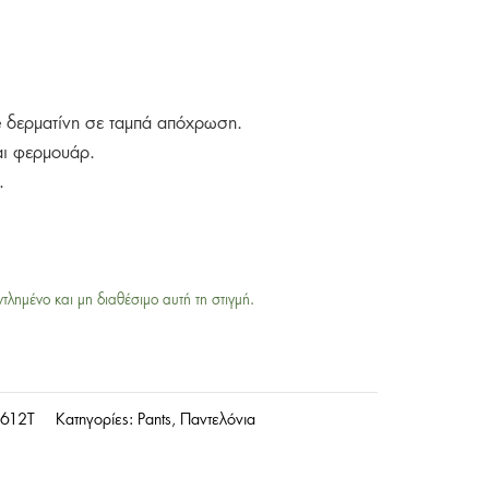
tte δερματίνη σε ταμπά απόχρωση.
και φερμουάρ.
.
ντλημένο και μη διαθέσιμο αυτή τη στιγμή.
-612T
Κατηγορίες:
Pants
,
Παντελόνια