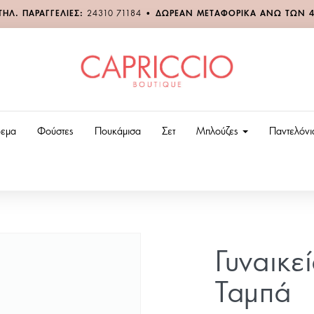
ΤΗΛ. ΠΑΡΑΓΓΕΛΙΕΣ:
24310 71184
•
ΔΩΡΕΑΝ ΜΕΤΑΦΟΡΙΚΑ ΑΝΩ ΤΩΝ 
εμα
Φούστες
Πουκάμισα
Σετ
Μπλούζες
Παντελόν
Γυναικεί
Ταμπά