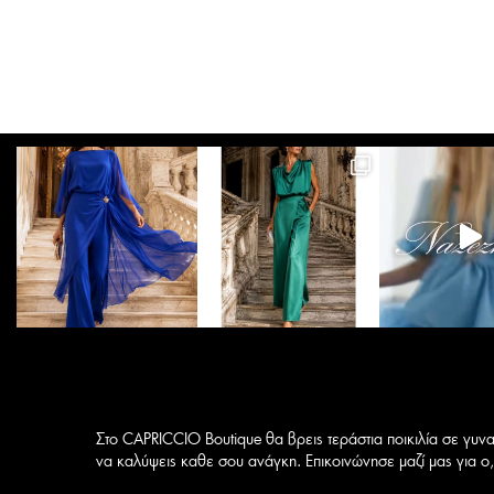
προϊόν
46,00 €.
έχει
έ
πολλαπλές
παραλλαγές.
Οι
επιλογές
μπορούν
να
επιλεγούν
στη
σελίδα
του
προϊόντος
Στο CAPRICCIO Boutique θα βρεις τεράστια ποικιλία σε γυνα
να καλύψεις καθε σου ανάγκη. Επικοινώνησε μαζί μας για ο,τ