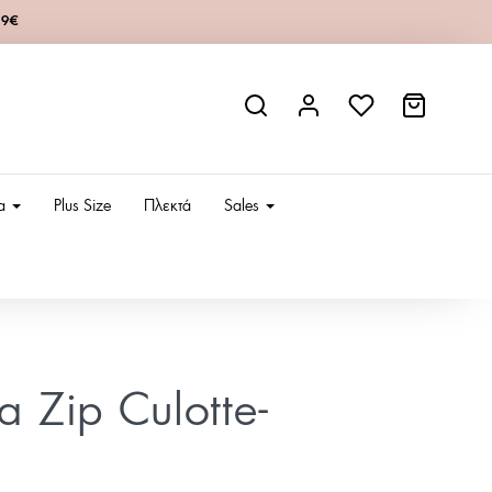
49€
ια
Plus Size
Πλεκτά
Sales
α Zip Culotte-