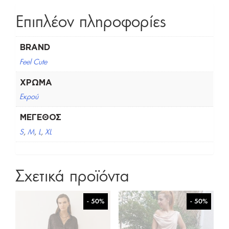
Επιπλέον πληροφορίες
BRAND
Feel Cute
ΧΡΏΜΑ
Εκρού
ΜΈΓΕΘΟΣ
S
,
M
,
L
,
XL
Σχετικά προϊόντα
- 50%
- 50%