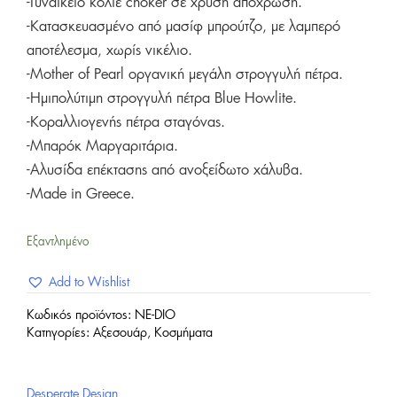
-Γυναικείο κολιέ choker σε χρυσή απόχρωση.
was:
τιμή
-Κατασκευασμένο από μασίφ μπρούτζο, με λαμπερό
88,00 €.
είναι:
αποτέλεσμα, χωρίς νικέλιο.
44,00 €.
-Mother of Pearl οργανική μεγάλη στρογγυλή πέτρα.
-Ημιπολύτιμη στρογγυλή πέτρα Blue Howlite.
-Κοραλλιογενής πέτρα σταγόνας.
-Μπαρόκ Μαργαριτάρια.
-Αλυσίδα επέκτασης από ανοξείδωτο χάλυβα.
-Made in Greece.
Εξαντλημένο
Add to Wishlist
Κωδικός προϊόντος:
NE-DIO
Κατηγορίες:
Αξεσουάρ
,
Κοσμήματα
Desperate Design