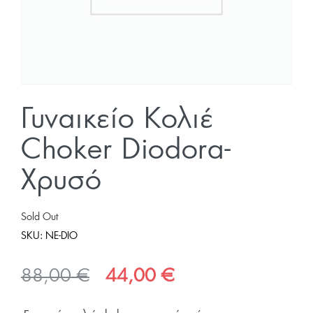
Γυναικείο Κολιέ
Choker Diodora-
Χρυσό
Sold Out
SKU:
NE-DIO
Original
Η
88,00
€
44,00
€
price
τρέχουσα