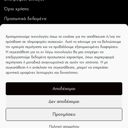
Όροι χρήσης
Προσωπικά δεδομένα
ΛΟΓΑΡΙΑΣΜΟΣ
Χρησιμοποιούμε τεχνολογίες όπως τα cookies για την αποθήκευση ή/και την
πρόσβαση σε πληροφορίες συσκευών. Αυτό το κάνουμε για να βελτιώσουμε
Ο λογαριασμός μου
την εμπειρία περιήγησης και να προβάλλουμε εξατομικευμένες διαφημίσεις.
Η συγκατάθεση για τις εν λόγω τεχνολογίες θα μας επιτρέψει να
Παραγγελίες
επεξεργαστούμε δεδομένα προσωπικού χαρακτήρα, όπως συμπεριφορά
περιήγησης ή μοναδικά αναγνωριστικά σε αυτόν τον ιστότοπο. Η μη
Wishlist
συγκατάθεση ή η ανάκληση της συγκατάθεσης, μπορεί να επηρεάσει
αρνητικά ορισμένες λειτουργίες και δυνατότητες.
CAPRICCIOBOUTIQUE
Ιουλιέτας Αδάμ 8 - Τρίκαλα - ΤΚ 42100
Αποδέχομαι
Δεν αποδέχομαι
Προτιμήσεις
Ανοίξτε τη γραμμή εργαλείων
Πολιτική απορρήτου