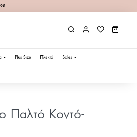
49€
ια
Plus Size
Πλεκτά
Sales
ίο Παλτό Κοντό-