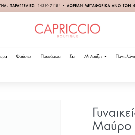
ΤΗΛ. ΠΑΡΑΓΓΕΛΙΕΣ:
24310 71184
•
ΔΩΡΕΑΝ ΜΕΤΑΦΟΡΙΚΑ ΑΝΩ ΤΩΝ 
εμα
Φούστες
Πουκάμισα
Σετ
Μπλούζες
Παντελόν
Γυναικε
Μαύρο