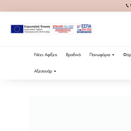
Νέες Αφίξεις
Βραδινά
Πανωφόρια
Φόρ
Αξεσουάρ