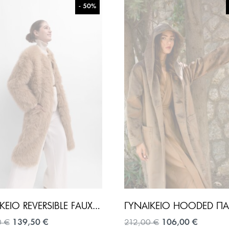
- 50%
ΓΥΝΑΙΚΕΊΟ REVERSIBLE FAUX TOSCANA ΠΑΝΩΦΌΡΙ-CARAMEL
Original
Η
Original
Η
0
€
139,50
€
212,00
€
106,00
€