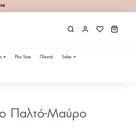
49€
ια
Plus Size
Πλεκτά
Sales
είο Παλτό-Μαύρο