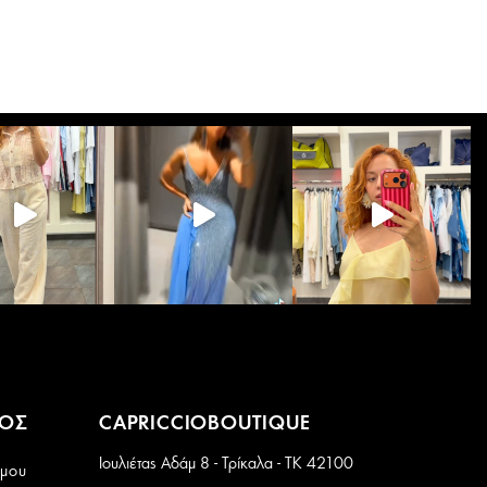
έχει
πολλαπλές
παραλλαγές.
Οι
επιλογές
μπορούν
να
επιλεγούν
στη
σελίδα
του
προϊόντος
ΜΟΣ
CAPRICCIOBOUTIQUE
Ιουλιέτας Αδάμ 8 - Τρίκαλα - ΤΚ 42100
 μου