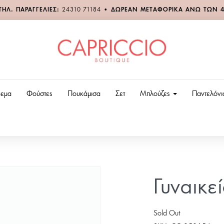
ΤΗΛ. ΠΑΡΑΓΓΕΛΙΕΣ:
24310 71184
•
ΔΩΡΕΑΝ ΜΕΤΑΦΟΡΙΚΑ ΑΝΩ ΤΩΝ 
εμα
Φούστες
Πουκάμισα
Σετ
Μπλούζες
Παντελόν
Γυναικ
Sold Out