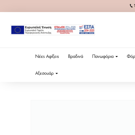
Νέες Αφίξεις
Βραδινά
Πανωφόρια
Φόρ
Αξεσουάρ