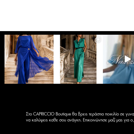
έχει
έ
πολλαπλές
παραλλαγές.
Οι
επιλογές
μπορούν
να
επιλεγούν
στη
σελίδα
του
προϊόντος
Στο CAPRICCIO Boutique θα βρεις τεράστια ποικιλία σε γυνα
να καλύψεις καθε σου ανάγκη. Επικοινώνησε μαζί μας για ο,τ