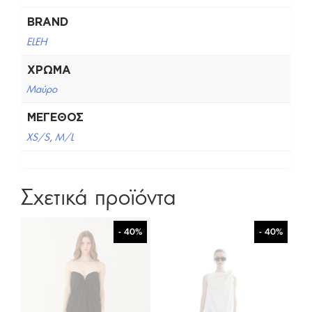
BRAND
ELEH
ΧΡΏΜΑ
Μαύρο
ΜΈΓΕΘΟΣ
XS/S
,
M/L
Σχετικά προϊόντα
- 40%
- 40%