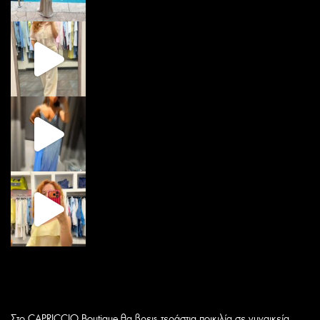
Στο CAPRICCIO Boutique θα βρεις τεράστια ποικιλία σε γυναικεία