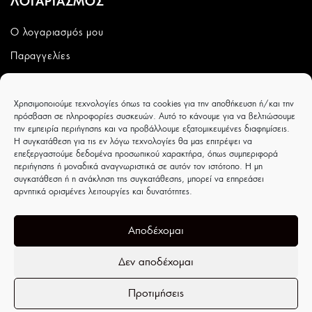
ΛΟΓΑΡΙΑΣΜΟΣ
Ο λογαριασμός μου
Παραγγελίες
Wishlist
Χρησιμοποιούμε τεχνολογίες όπως τα cookies για την αποθήκευση ή/και την
CAPRICCIOBOUTIQUE
πρόσβαση σε πληροφορίες συσκευών. Αυτό το κάνουμε για να βελτιώσουμε
την εμπειρία περιήγησης και να προβάλλουμε εξατομικευμένες διαφημίσεις.
Ιουλιέτας Αδάμ 8 - Τρίκαλα - ΤΚ 42100
Η συγκατάθεση για τις εν λόγω τεχνολογίες θα μας επιτρέψει να
επεξεργαστούμε δεδομένα προσωπικού χαρακτήρα, όπως συμπεριφορά
περιήγησης ή μοναδικά αναγνωριστικά σε αυτόν τον ιστότοπο. Η μη
συγκατάθεση ή η ανάκληση της συγκατάθεσης, μπορεί να επηρεάσει
αρνητικά ορισμένες λειτουργίες και δυνατότητες.
Αποδέχομαι
Δεν αποδέχομαι
Προτιμήσεις
Ανοίξτε τη γραμμή εργαλείων