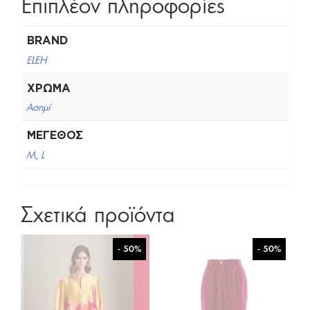
Επιπλέον πληροφορίες
BRAND
ELEH
ΧΡΏΜΑ
Ασημί
ΜΈΓΕΘΟΣ
M
,
L
Σχετικά προϊόντα
- 50%
- 50%