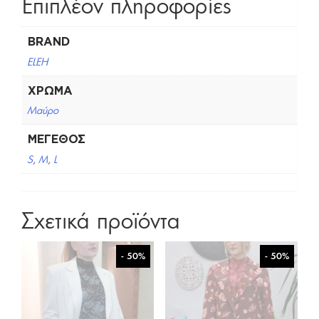
Επιπλέον πληροφορίες
BRAND
ELEH
ΧΡΏΜΑ
Μαύρο
ΜΈΓΕΘΟΣ
S
,
M
,
L
Σχετικά προϊόντα
- 50%
- 50%