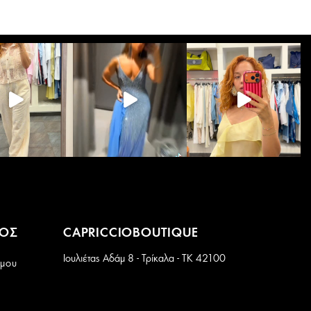
Οι
επιλογές
μπορούν
να
επιλεγούν
στη
σελίδα
του
προϊόντος
ΜΟΣ
CAPRICCIOBOUTIQUE
Ιουλιέτας Αδάμ 8 - Τρίκαλα - ΤΚ 42100
 μου