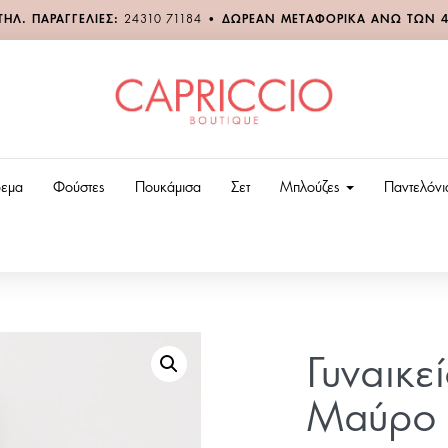
ΤΗΛ. ΠΑΡΑΓΓΕΛΙΕΣ:
24310 71184
•
ΔΩΡΕΑΝ ΜΕΤΑΦΟΡΙΚΑ ΑΝΩ ΤΩΝ 
εμα
Φούστες
Πουκάμισα
Σετ
Μπλούζες
Παντελόν
Γυναικε
Μαύρο