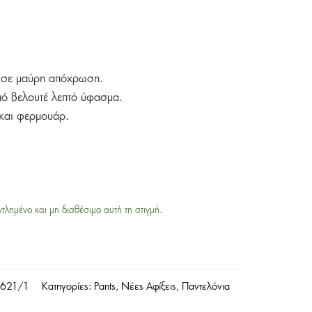
ι σε μαύρη απόχρωση.
ό βελουτέ λεπτό ύφασμα.
 και φερμουάρ.
ντλημένο και μη διαθέσιμο αυτή τη στιγμή.
-621/1
Κατηγορίες:
Pants
,
Νέες Αφίξεις
,
Παντελόνια