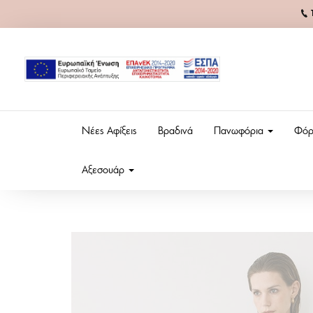
Νέες Αφίξεις
Βραδινά
Πανωφόρια
Φόρ
Αξεσουάρ