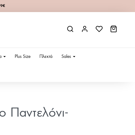
49€
ια
Plus Size
Πλεκτά
Sales
ίο Παντελόνι-