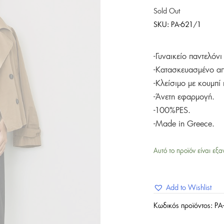
Sold Out
SKU:
PA-621/1
-Γυναικείο παντελόν
-Κατασκευασμένο απ
-Κλείσιμο με κουμπί
-Άνετη εφαρμογή.
-100%PES.
-Made in Greece.
Αυτό το προϊόν είναι εξα
Add to Wishlist
Κωδικός προϊόντος:
PA