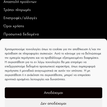
Αποστολή προϊόντων
Τρόποι πληρωμής
Επιστροφές/αλλαγές
Όροι χρήσης
Προσωπικά δεδομένα
ΛΟΓΑΡΙΑΣΜΟΣ
Χρησιμοποιούμε τεχνολογίες όπως τα cookies για την αποθήκευση ή/και την
πρόσβαση σε πληροφορίες συσκευών. Αυτό το κάνουμε για να βελτιώσουμε
Ο λογαριασμός μου
την εμπειρία περιήγησης και να προβάλλουμε εξατομικευμένες διαφημίσεις.
Η συγκατάθεση για τις εν λόγω τεχνολογίες θα μας επιτρέψει να
Παραγγελίες
επεξεργαστούμε δεδομένα προσωπικού χαρακτήρα, όπως συμπεριφορά
περιήγησης ή μοναδικά αναγνωριστικά σε αυτόν τον ιστότοπο. Η μη
Wishlist
συγκατάθεση ή η ανάκληση της συγκατάθεσης, μπορεί να επηρεάσει
αρνητικά ορισμένες λειτουργίες και δυνατότητες.
CAPRICCIOBOUTIQUE
Ιουλιέτας Αδάμ 8 - Τρίκαλα - ΤΚ 42100
Αποδέχομαι
Δεν αποδέχομαι