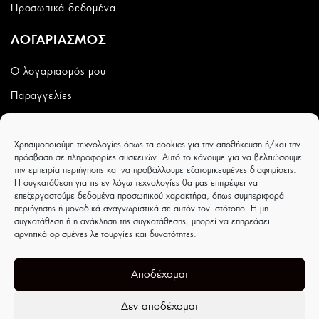
Προσωπικά δεδομένα
ΛΟΓΑΡΙΑΣΜΟΣ
Ο λογαριασμός μου
Παραγγελίες
Wishlist
Χρησιμοποιούμε τεχνολογίες όπως τα cookies για την αποθήκευση ή/και την
CAPRICCIOBOUTIQUE
πρόσβαση σε πληροφορίες συσκευών. Αυτό το κάνουμε για να βελτιώσουμε
την εμπειρία περιήγησης και να προβάλλουμε εξατομικευμένες διαφημίσεις.
Ιουλιέτας Αδάμ 8 - Τρίκαλα - ΤΚ 42100
Η συγκατάθεση για τις εν λόγω τεχνολογίες θα μας επιτρέψει να
επεξεργαστούμε δεδομένα προσωπικού χαρακτήρα, όπως συμπεριφορά
περιήγησης ή μοναδικά αναγνωριστικά σε αυτόν τον ιστότοπο. Η μη
συγκατάθεση ή η ανάκληση της συγκατάθεσης, μπορεί να επηρεάσει
αρνητικά ορισμένες λειτουργίες και δυνατότητες.
Αποδέχομαι
Δεν αποδέχομαι