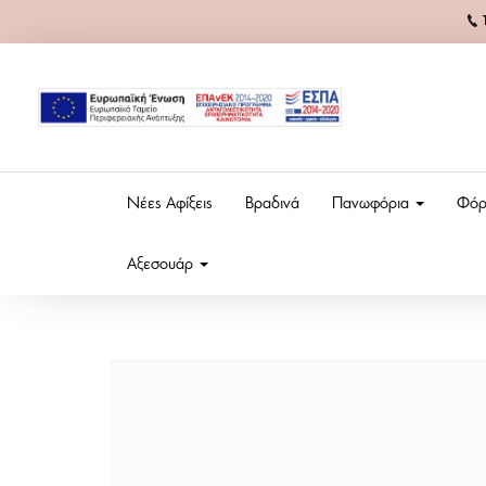
Νέες Αφίξεις
Βραδινά
Πανωφόρια
Φόρ
Αξεσουάρ