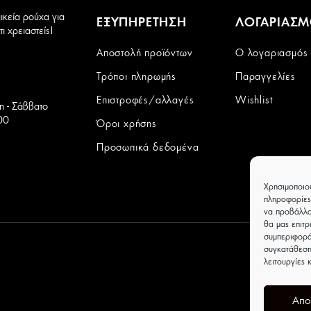
ικεία ρούχα για
ΕΞΥΠΗΡΕΤΗΣΗ
ΛΟΓΑΡΙΑΣ
ι χρειαστείς!
Αποστολή προϊόντων
Ο λογαριασμός
Τρόποι πληρωμής
Παραγγελίες
Επιστροφές/αλλαγές
Wishlist
τη - Σάββατο
00
Όροι χρήσης
Προσωπικά δεδομένα
Χρησιμοποιο
πληροφορίες
να προβάλλο
θα μας επιτ
συμπεριφορά
συγκατάθεση
λειτουργίες 
Απο