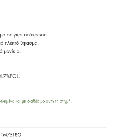
εμα σε γκρι απόχρωση.
πό πλεκτό ύφασμα.
ά μανίκια.
L7%POL.
ντλημένο και μη διαθέσιμο αυτή τη στιγμή.
-TM7518G