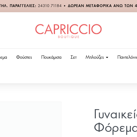
ΤΗΛ. ΠΑΡΑΓΓΕΛΙΕΣ:
24310 71184
•
ΔΩΡΕΑΝ ΜΕΤΑΦΟΡΙΚΑ ΑΝΩ ΤΩΝ 
εμα
Φούστες
Πουκάμισα
Σετ
Μπλούζες
Παντελόν
Γυναικε
Φόρεμα