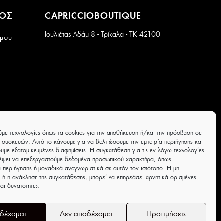
ΜΟΣ
CAPRICCIOBOUTIQUE
Ιουλιέτας Αδάμ 8 - Τρίκαλα - ΤΚ 42100
 μου
ύμε τεχνολογίες όπως τα cookies για την αποθήκευση ή/και την πρόσβαση σε
 συσκευών. Αυτό το κάνουμε για να βελτιώσουμε την εμπειρία περιήγησης και
υμε εξατομικευμένες διαφημίσεις. Η συγκατάθεση για τις εν λόγω τεχνολογίες
ρέψει να επεξεργαστούμε δεδομένα προσωπικού χαρακτήρα, όπως
 περιήγησης ή μοναδικά αναγνωριστικά σε αυτόν τον ιστότοπο. Η μη
 ή η ανάκληση της συγκατάθεσης, μπορεί να επηρεάσει αρνητικά ορισμένες
και δυνατότητες.
δέχομαι
Δεν αποδέχομαι
Προτιμήσεις