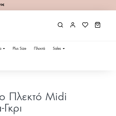
49€
ια
Plus Size
Πλεκτά
Sales
ίο Πλεκτό Midi
-Γκρι