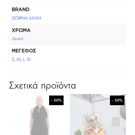
BRAND
DORINA SAVVA
ΧΡΏΜΑ
Λευκό
ΜΈΓΕΘΟΣ
S
,
M
,
L
,
XL
Σχετικά προϊόντα
- 50%
- 50%