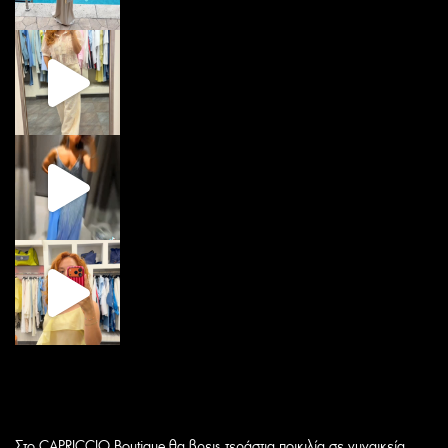
Στο CAPRICCIO Boutique θα βρεις τεράστια ποικιλία σε γυναικεία