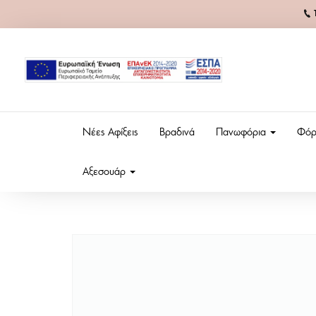
Νέες Αφίξεις
Βραδινά
Πανωφόρια
Φόρ
Αξεσουάρ