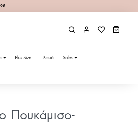
49€
ια
Plus Size
Πλεκτά
Sales
ίο Πουκάμισο-