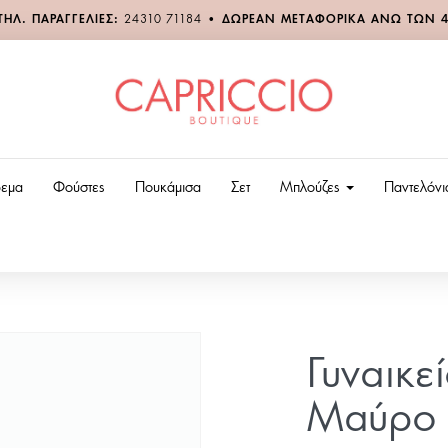
ΤΗΛ. ΠΑΡΑΓΓΕΛΙΕΣ:
24310 71184
•
ΔΩΡΕΑΝ ΜΕΤΑΦΟΡΙΚΑ ΑΝΩ ΤΩΝ 
εμα
Φούστες
Πουκάμισα
Σετ
Μπλούζες
Παντελόν
Γυναικε
Μαύρο