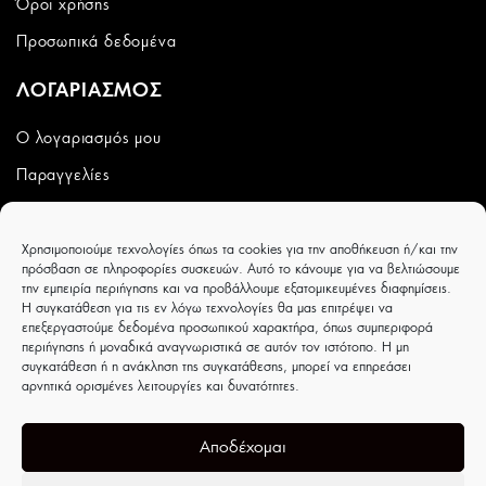
Όροι χρήσης
Προσωπικά δεδομένα
ΛΟΓΑΡΙΑΣΜΟΣ
Ο λογαριασμός μου
Παραγγελίες
Wishlist
Χρησιμοποιούμε τεχνολογίες όπως τα cookies για την αποθήκευση ή/και την
CAPRICCIOBOUTIQUE
πρόσβαση σε πληροφορίες συσκευών. Αυτό το κάνουμε για να βελτιώσουμε
την εμπειρία περιήγησης και να προβάλλουμε εξατομικευμένες διαφημίσεις.
Ιουλιέτας Αδάμ 8 - Τρίκαλα - ΤΚ 42100
Η συγκατάθεση για τις εν λόγω τεχνολογίες θα μας επιτρέψει να
επεξεργαστούμε δεδομένα προσωπικού χαρακτήρα, όπως συμπεριφορά
περιήγησης ή μοναδικά αναγνωριστικά σε αυτόν τον ιστότοπο. Η μη
συγκατάθεση ή η ανάκληση της συγκατάθεσης, μπορεί να επηρεάσει
αρνητικά ορισμένες λειτουργίες και δυνατότητες.
Αποδέχομαι