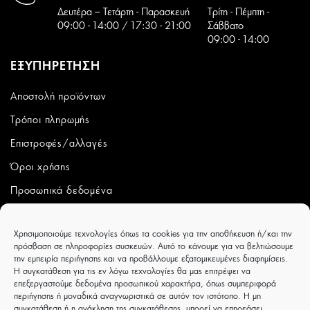
Δευτέρα – Τετάρτη - Παρασκευή
Tρίτη - Πέμπτη -
09:00 - 14:00 / 17:30 - 21:00
Σάββατο
09:00 - 14:00
ΕΞΥΠΗΡΕΤΗΣΗ
Αποστολή προϊόντων
Τρόποι πληρωμής
Επιστροφές/αλλαγές
Όροι χρήσης
Προσωπικά δεδομένα
ΛΟΓΑΡΙΑΣΜΟΣ
Χρησιμοποιούμε τεχνολογίες όπως τα cookies για την αποθήκευση ή/και την
πρόσβαση σε πληροφορίες συσκευών. Αυτό το κάνουμε για να βελτιώσουμε
Ο λογαριασμός μου
την εμπειρία περιήγησης και να προβάλλουμε εξατομικευμένες διαφημίσεις.
Η συγκατάθεση για τις εν λόγω τεχνολογίες θα μας επιτρέψει να
Παραγγελίες
επεξεργαστούμε δεδομένα προσωπικού χαρακτήρα, όπως συμπεριφορά
περιήγησης ή μοναδικά αναγνωριστικά σε αυτόν τον ιστότοπο. Η μη
Wishlist
συγκατάθεση ή η ανάκληση της συγκατάθεσης, μπορεί να επηρεάσει