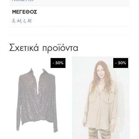
ΜΈΓΕΘΟΣ
S
,
M
,
L
,
XL
Σχετικά προϊόντα
- 50%
- 50%