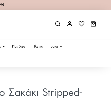
49€
ια
Plus Size
Πλεκτά
Sales
ίο Σακάκι Stripped-