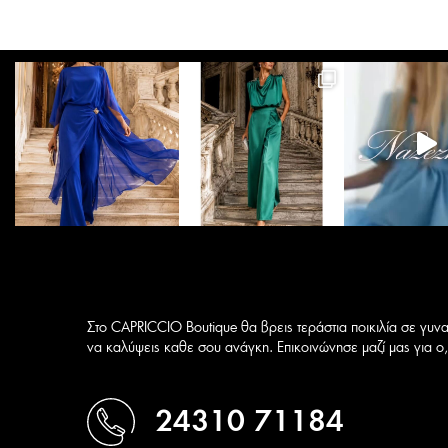
Οι
επιλογές
μπορούν
να
επιλεγούν
στη
σελίδα
του
προϊόντος
Στο CAPRICCIO Boutique θα βρεις τεράστια ποικιλία σε γυνα
να καλύψεις καθε σου ανάγκη. Επικοινώνησε μαζί μας για ο,τ
24310 71184