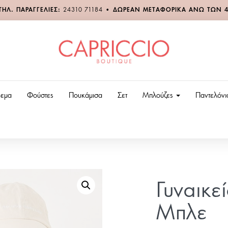
ΤΗΛ. ΠΑΡΑΓΓΕΛΙΕΣ:
24310 71184
•
ΔΩΡΕΑΝ ΜΕΤΑΦΟΡΙΚΑ ΑΝΩ ΤΩΝ 
εμα
Φούστες
Πουκάμισα
Σετ
Μπλούζες
Παντελόν
Γυναικε
Μπλε