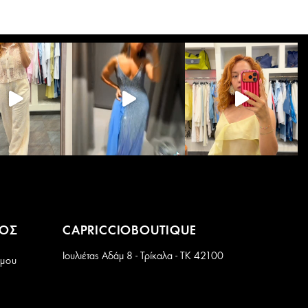
Οι
επιλογές
μπορούν
να
επιλεγούν
στη
σελίδα
του
προϊόντος
ΜΟΣ
CAPRICCIOBOUTIQUE
Ιουλιέτας Αδάμ 8 - Τρίκαλα - ΤΚ 42100
 μου