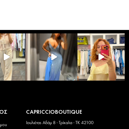
έχει
πολλαπλές
παραλλαγές.
Οι
επιλογές
μπορούν
να
επιλεγούν
στη
σελίδα
του
προϊόντος
ΜΟΣ
CAPRICCIOBOUTIQUE
Ιουλιέτας Αδάμ 8 - Τρίκαλα - ΤΚ 42100
 μου