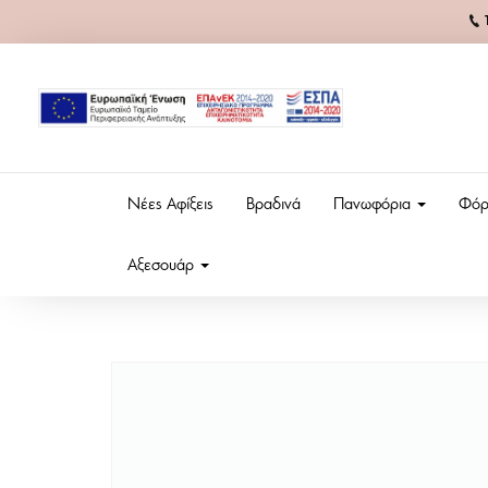
Νέες Αφίξεις
Βραδινά
Πανωφόρια
Φόρ
Αξεσουάρ