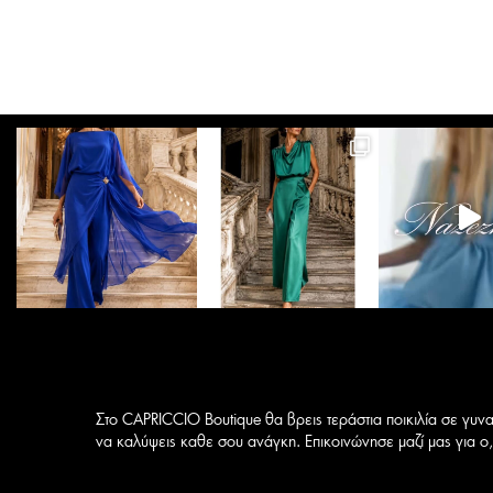
έχει
έ
πολλαπλές
παραλλαγές.
Οι
επιλογές
μπορούν
να
επιλεγούν
στη
σελίδα
του
προϊόντος
Στο CAPRICCIO Boutique θα βρεις τεράστια ποικιλία σε γυνα
να καλύψεις καθε σου ανάγκη. Επικοινώνησε μαζί μας για ο,τ