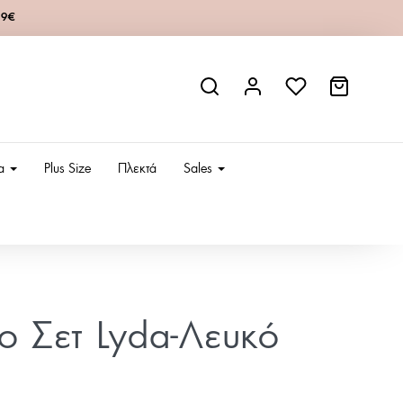
49€
ια
Plus Size
Πλεκτά
Sales
ίο Σετ Lyda-Λευκό