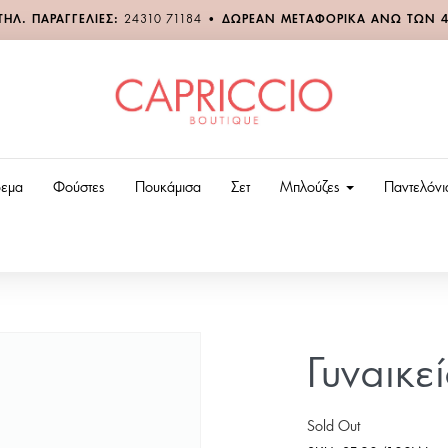
ΤΗΛ. ΠΑΡΑΓΓΕΛΙΕΣ:
24310 71184
•
ΔΩΡΕΑΝ ΜΕΤΑΦΟΡΙΚΑ ΑΝΩ ΤΩΝ 
εμα
Φούστες
Πουκάμισα
Σετ
Μπλούζες
Παντελόν
Γυναικε
Sold Out