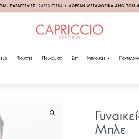
ΤΗΛ. ΠΑΡΑΓΓΕΛΙΕΣ:
24310 71184
•
ΔΩΡΕΑΝ ΜΕΤΑΦΟΡΙΚΑ ΑΝΩ ΤΩΝ 
εμα
Φούστες
Πουκάμισα
Σετ
Μπλούζες
Παντελόν
Γυναικε
Μπλε