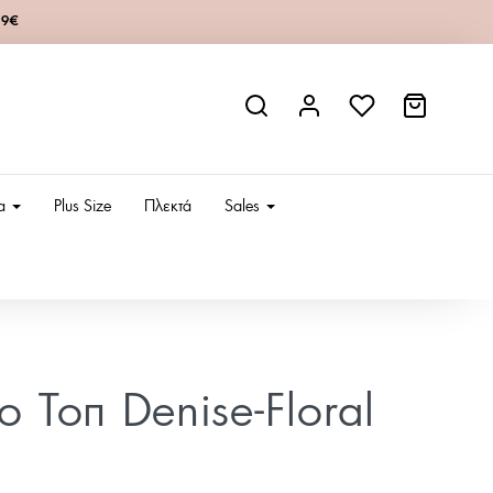
49€
ια
Plus Size
Πλεκτά
Sales
ίο Τοπ Denise-Floral