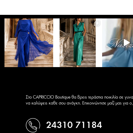
Οι
επιλογές
μπορούν
να
επιλεγούν
στη
σελίδα
του
προϊόντος
Στο CAPRICCIO Boutique θα βρεις τεράστια ποικιλία σε γυνα
να καλύψεις καθε σου ανάγκη. Επικοινώνησε μαζί μας για ο,τ
24310 71184