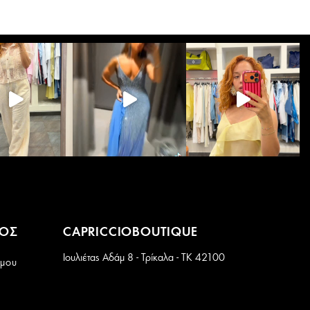
Οι
επιλογές
μπορούν
να
επιλεγούν
στη
σελίδα
του
προϊόντος
ΜΟΣ
CAPRICCIOBOUTIQUE
Ιουλιέτας Αδάμ 8 - Τρίκαλα - ΤΚ 42100
 μου