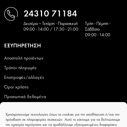
24310 71184
Δευτέρα – Τετάρτη - Παρασκευή
Tρίτη - Πέμπτη -
09:00 - 14:00 / 17:30 - 21:00
Σάββατο
09:00 - 14:00
ΕΞΥΠΗΡΕΤΗΣΗ
Αποστολή προϊόντων
Τρόποι πληρωμής
Επιστροφές/αλλαγές
Όροι χρήσης
Προσωπικά δεδομένα
ΛΟΓΑΡΙΑΣΜΟΣ
Χρησιμοποιούμε τεχνολογίες όπως τα cookies για την αποθήκευση ή/και την
πρόσβαση σε πληροφορίες συσκευών. Αυτό το κάνουμε για να βελτιώσουμε
Ο λογαριασμός μου
την εμπειρία περιήγησης και να προβάλλουμε εξατομικευμένες διαφημίσεις.