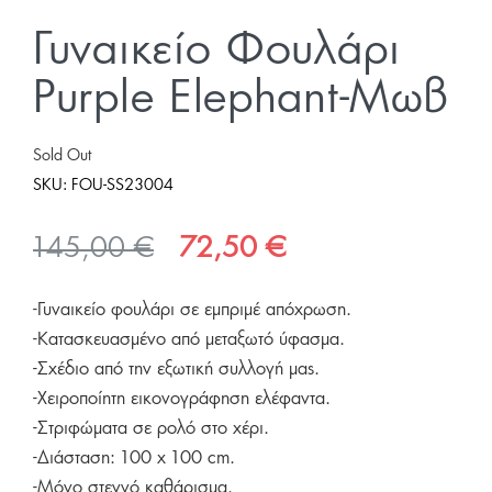
Γυναικείο Φουλάρι
Purple Elephant-Μωβ
Sold Out
SKU:
FOU-SS23004
Original
Η
145,00
€
72,50
€
price
τρέχουσα
-Γυναικείο φουλάρι σε εμπριμέ απόχρωση.
was:
τιμή
-Κατασκευασμένο από μεταξωτό ύφασμα.
145,00 €.
είναι:
-Σχέδιο από την εξωτική συλλογή μας.
72,50 €.
-Χειροποίητη εικονογράφηση ελέφαντα.
-Στριφώματα σε ρολό στο χέρι.
-Διάσταση: 100 x 100 cm.
-Μόνο στεγνό καθάρισμα.