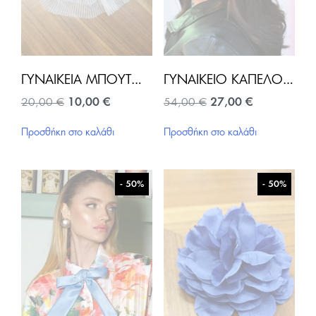
ΓΥΝΑΙΚΕΊΑ ΜΠΟΥΤΟΝΙΈΡΑ-ΤΙΡΚΟΥΑΖ
ΓΥΝΑΙΚΕΊΟ ΚΑΠΈΛΟ-ΜΑΎΡΟ
Original
Η
Original
Η
20,00
€
10,00
€
54,00
€
27,00
€
price
τρέχουσα
price
τρέχουσα
was:
τιμή
was:
τιμή
Προσθήκη στο καλάθι
Προσθήκη στο καλάθι
20,00 €.
είναι:
54,00 €.
είναι:
10,00 €.
27,00 €.
- 50%
- 50%