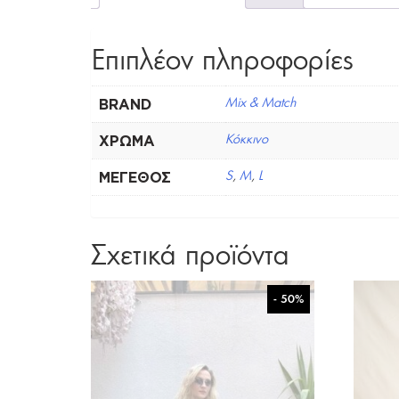
Επιπλέον πληροφορίες
BRAND
Mix & Match
ΧΡΏΜΑ
Κόκκινο
ΜΈΓΕΘΟΣ
S
,
M
,
L
Σχετικά προϊόντα
- 50%