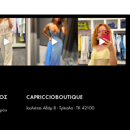
Οι
επιλογές
μπορούν
να
επιλεγούν
στη
σελίδα
του
προϊόντος
ΜΟΣ
CAPRICCIOBOUTIQUE
Ιουλιέτας Αδάμ 8 - Τρίκαλα - ΤΚ 42100
 μου