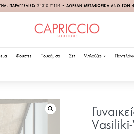
ΤΗΛ. ΠΑΡΑΓΓΕΛΙΕΣ:
24310 71184
•
ΔΩΡΕΑΝ ΜΕΤΑΦΟΡΙΚΑ ΑΝΩ ΤΩΝ 
εμα
Φούστες
Πουκάμισα
Σετ
Μπλούζες
Παντελόν
Γυναικε
Vasilik