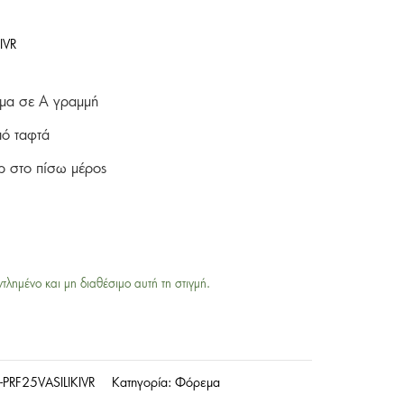
IVR
εμα σε Α γραμμή
ό ταφτά
ρ στο πίσω μέρος
ντλημένο και μη διαθέσιμο αυτή τη στιγμή.
-PRF25VASILIKIVR
Κατηγορία:
Φόρεμα