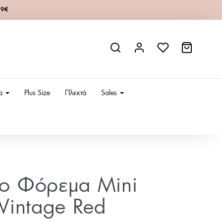
49€
ια
Plus Size
Πλεκτά
Sales
ίο Φόρεμα Mini
i-Vintage Red