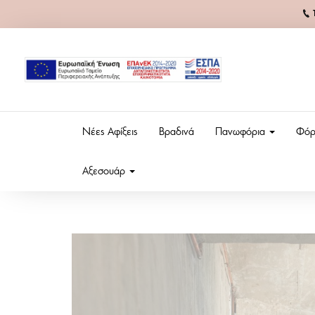
Νέες Αφίξεις
Βραδινά
Πανωφόρια
Φόρ
Αξεσουάρ