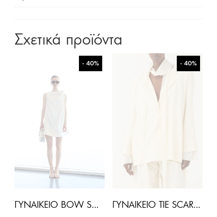
Σχετικά προϊόντα
- 40%
- 40%
ΓΥΝΑΙΚΕΊΟ BOW SHOULDER SACK MINI ΦΌΡΕΜΑ-ΕΚΡΟΎ
ΓΥΝΑΙΚΕΊΟ TIE SCARF ΣΑΚΆΚΙ-ΕΚΡΟΎ