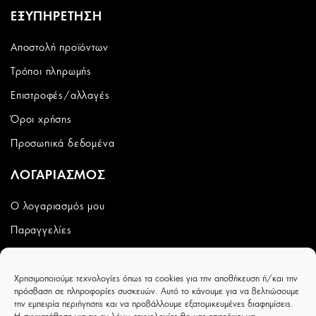
ΕΞΥΠΗΡΕΤΗΣΗ
Αποστολή προϊόντων
Τρόποι πληρωμής
Επιστροφές/αλλαγές
Όροι χρήσης
Προσωπικά δεδομένα
ΛΟΓΑΡΙΑΣΜΟΣ
Ο λογαριασμός μου
Παραγγελίες
Wishlist
Χρησιμοποιούμε τεχνολογίες όπως τα cookies για την αποθήκευση ή/και την
CAPRICCIOBOUTIQUE
πρόσβαση σε πληροφορίες συσκευών. Αυτό το κάνουμε για να βελτιώσουμε
την εμπειρία περιήγησης και να προβάλλουμε εξατομικευμένες διαφημίσεις.
Ιουλιέτας Αδάμ 8 - Τρίκαλα - ΤΚ 42100