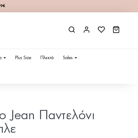
49€
ια
Plus Size
Πλεκτά
Sales
ίο Jean Παντελόνι
πλε