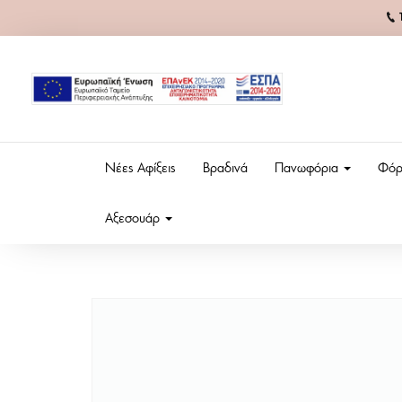
Νέες Αφίξεις
Βραδινά
Πανωφόρια
Φόρ
Αξεσουάρ