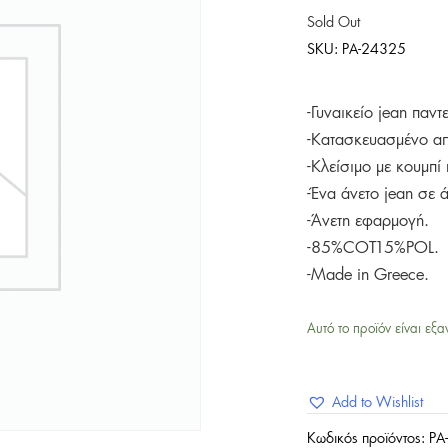
Sold Out
SKU:
PA-24325
-Γυναικείο jean παν
-Κατασκευασμένο α
-Κλείσιμο με κουμπί
-Ένα άνετο jean σε 
-Άνετη εφαρμογή.
-85%COT15%POL.
-Made in Greece.
Αυτό το προϊόν είναι εξα
Add to Wishlist
Κωδικός προϊόντος:
PA