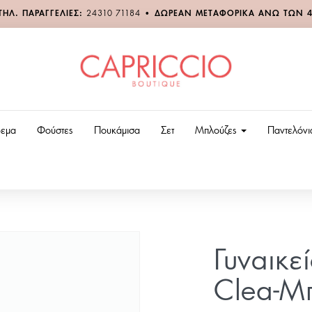
ΤΗΛ. ΠΑΡΑΓΓΕΛΙΕΣ:
24310 71184
•
ΔΩΡΕΑΝ ΜΕΤΑΦΟΡΙΚΑ ΑΝΩ ΤΩΝ 
εμα
Φούστες
Πουκάμισα
Σετ
Μπλούζες
Παντελόν
Γυναικε
Clea-Μ