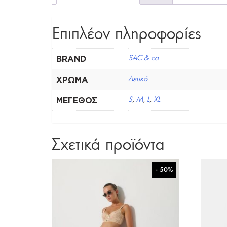
Επιπλέον πληροφορίες
BRAND
SAC & co
ΧΡΏΜΑ
Λευκό
ΜΈΓΕΘΟΣ
S
,
M
,
L
,
XL
Σχετικά προϊόντα
- 50%