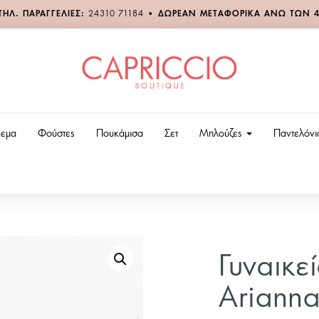
ΤΗΛ. ΠΑΡΑΓΓΕΛΙΕΣ:
24310 71184
•
ΔΩΡΕΑΝ ΜΕΤΑΦΟΡΙΚΑ ΑΝΩ ΤΩΝ 
εμα
Φούστες
Πουκάμισα
Σετ
Μπλούζες
Παντελόν
Γυναικε
Arianna