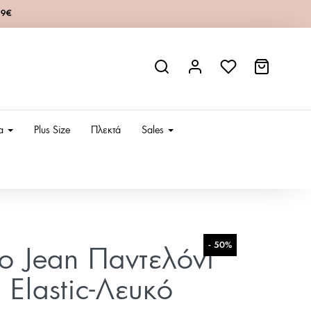
49€
ια
Plus Size
Πλεκτά
Sales
- 50%
ίο Jean Παντελόνι
 Elastic-Λευκό