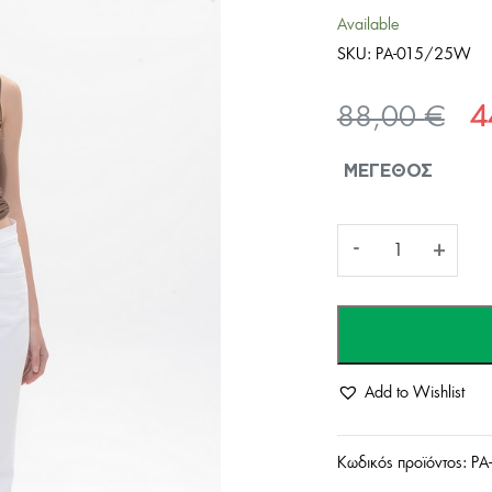
Available
SKU:
PA-015/25W
Ori
88,00
€
4
pri
ΜΈΓΕΘΟΣ
wa
88
Γυναικείο
-
+
Jean
Παντελόνι
Add to Wishlist
Arianna
Elastic-
Κωδικός προϊόντος:
PA