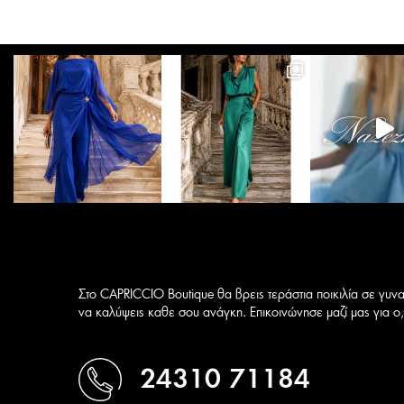
Οι
επιλογές
μπορούν
να
επιλεγούν
στη
σελίδα
του
προϊόντος
Στο CAPRICCIO Boutique θα βρεις τεράστια ποικιλία σε γυνα
να καλύψεις καθε σου ανάγκη. Επικοινώνησε μαζί μας για ο,τ
24310 71184