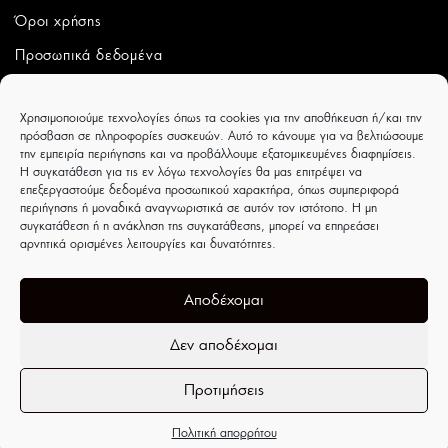
Όροι χρήσης
Προσωπικά δεδομένα
ΛΟΓΑΡΙΑΣΜΟΣ
Χρησιμοποιούμε τεχνολογίες όπως τα cookies για την αποθήκευση ή/και την
πρόσβαση σε πληροφορίες συσκευών. Αυτό το κάνουμε για να βελτιώσουμε
Ο λογαριασμός μου
την εμπειρία περιήγησης και να προβάλλουμε εξατομικευμένες διαφημίσεις.
Η συγκατάθεση για τις εν λόγω τεχνολογίες θα μας επιτρέψει να
Παραγγελίες
επεξεργαστούμε δεδομένα προσωπικού χαρακτήρα, όπως συμπεριφορά
περιήγησης ή μοναδικά αναγνωριστικά σε αυτόν τον ιστότοπο. Η μη
Wishlist
συγκατάθεση ή η ανάκληση της συγκατάθεσης, μπορεί να επηρεάσει
αρνητικά ορισμένες λειτουργίες και δυνατότητες.
CAPRICCIOBOUTIQUE
Ιουλιέτας Αδάμ 8 - Τρίκαλα - ΤΚ 42100
Αποδέχομαι
Δεν αποδέχομαι
Προτιμήσεις
Ανοίξτε τη γραμμή εργαλείων
Πολιτική απορρήτου