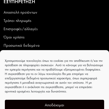
ΕΞΥΠΗΡΕΤΗΣΗ
Αποστολή προϊόντων
Τρόποι πληρωμής
Επιστροφές/αλλαγές
Όροι χρήσης
Προσωπικά δεδομένα
ΛΟΓΑΡΙΑΣΜΟΣ
Χρησιμοποιούμε τεχνολογίες όπως τα cookies για την αποθήκευση ή/και την
πρόσβαση σε πληροφορίες συσκευών. Αυτό το κάνουμε για να βελτιώσουμε
Ο λογαριασμός μου
την εμπειρία περιήγησης και να προβάλλουμε εξατομικευμένες διαφημίσεις.
Η συγκατάθεση για τις εν λόγω τεχνολογίες θα μας επιτρέψει να
Παραγγελίες
επεξεργαστούμε δεδομένα προσωπικού χαρακτήρα, όπως συμπεριφορά
περιήγησης ή μοναδικά αναγνωριστικά σε αυτόν τον ιστότοπο. Η μη
Wishlist
συγκατάθεση ή η ανάκληση της συγκατάθεσης, μπορεί να επηρεάσει
αρνητικά ορισμένες λειτουργίες και δυνατότητες.
CAPRICCIOBOUTIQUE
Ιουλιέτας Αδάμ 8 - Τρίκαλα - ΤΚ 42100
Αποδέχομαι