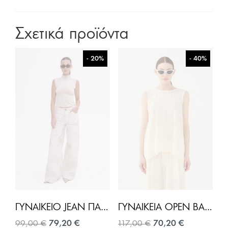
Σχετικά προϊόντα
- 20%
- 40%
ΓΥΝΑΙΚΕΊΟ JEAN ΠΑΝΤΕΛΌΝΙ PALM STORIES PTINTED-ΕΚΡΟΎ
ΓΥΝΑΙΚΕΊΑ OPEN BACK BOW ΜΠΛΟΎΖΑ-ΕΚΡΟΎ
Original
Η
Original
Η
99,00
€
79,20
€
117,00
€
70,20
€